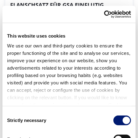
FLANSCHSATZ FÜR GSA EINFLUTIG
00248
| EAN: 8420382501988
Zubehör zum Einbau in Folien- und Glasfaserbecken
This website uses cookies
We use our own and third-party cookies to ensure the
proper functioning of the site and to analyse our services,
improve your experience on our website, show you
advertisements related to your interests according to
profiling based on your browsing habits (e.g. websites
visited) and provide you with social media features. You
can accept, reject or configure the use of cookies by
Sello+Estopada Bomba 3 Cv
clicking on the relevant button. If you would like to know
0044
more about the use of cookies, please see our Cookie
Zubehör für Single Speed Centrifugal Parts
Policy.
Consent
Strictly necessary
Selection