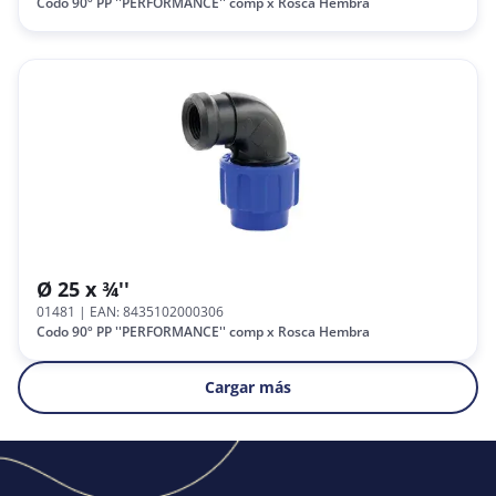
Codo 90º PP ''PERFORMANCE'' comp x Rosca Hembra
Ø 25 x ¾''
01481
| EAN: 8435102000306
Codo 90º PP ''PERFORMANCE'' comp x Rosca Hembra
Cargar más