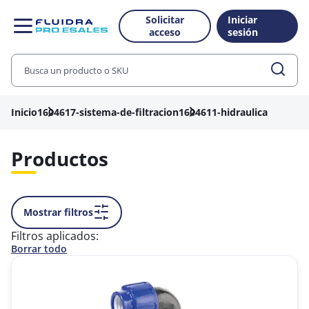
Solicitar
Iniciar
acceso
sesión
Inicio
1604617-sistema-de-filtracion
1604611-hidraulica
Productos
Mostrar filtros
Filtros aplicados:
Borrar todo