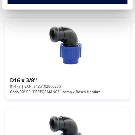
Codo 90º PP ''PERFORMANCE'' Comp x Comp
D16 x 3/8''
01478
| EAN: 8435102000276
Codo 90º PP ''PERFORMANCE'' comp x Rosca Hembra