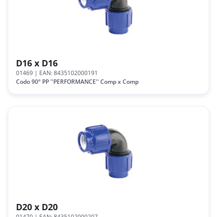
D16 x D16
01469
| EAN: 8435102000191
Codo 90º PP ''PERFORMANCE'' Comp x Comp
D20 x D20
01470
| EAN: 8435102000207