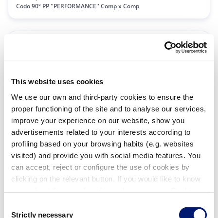
Codo 90º PP ''PERFORMANCE'' Comp x Comp
This website uses cookies
We use our own and third-party cookies to ensure the
proper functioning of the site and to analyse our services,
improve your experience on our website, show you
Ø 50 x Ø 50
advertisements related to your interests according to
01474
| EAN: 8435102000245
profiling based on your browsing habits (e.g. websites
Codo 90º PP ''PERFORMANCE'' Comp x Comp
visited) and provide you with social media features. You
can accept, reject or configure the use of cookies by
clicking on the relevant button. If you would like to know
more about the use of cookies, please see our Cookie
Policy.
Consent
Strictly necessary
Selection