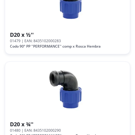
D20 x ½''
01479
| EAN: 8435102000283
Codo 90º PP ''PERFORMANCE'' comp x Rosca Hembra
D20 x ¾''
01480
| EAN: 8435102000290