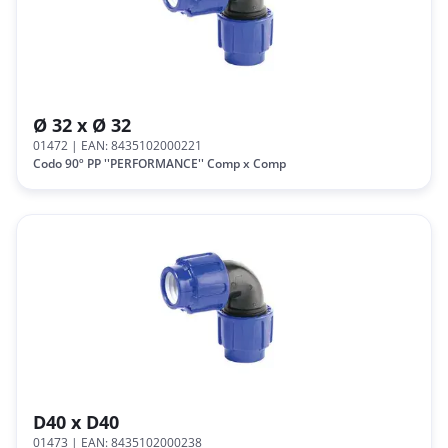
Ø 32 x Ø 32
01472
| EAN: 8435102000221
Codo 90º PP ''PERFORMANCE'' Comp x Comp
D40 x D40
01473
| EAN: 8435102000238