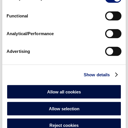
Functional
Ø 63 x Ø 63
Analytical/Performance
01475
| EAN: 8435102000252
Codo 90º PP ''PERFORMANCE'' Comp x Comp
Advertising
Show details
Allow all cookies
Allow selection
D75 x D75
01476
| EAN: 8435102000269
Reject cookies