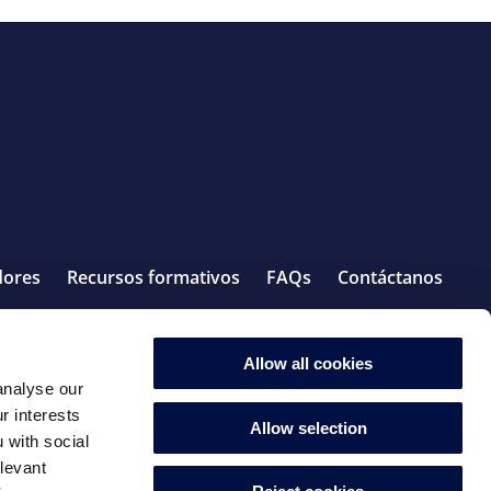
dores
Recursos formativos
FAQs
Contáctanos
© 2026 PRO Fluidra
Allow all cookies
analyse our
r interests
Allow selection
 with social
elevant