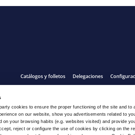
Catálogos y folletos
Delegaciones
Configura
ciones de uso
Política de cookies
Política de privacidad
s
arty cookies to ensure the proper functioning of the site and to 
erience on our website, show you advertisements related to you
d on your browsing habits (e.g. websites visited) and provide you
cept, reject or configure the use of cookies by clicking on the r