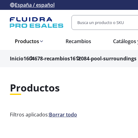
España / español
Productos
Recambios
Catálogos 
Inicio
1604678-recambios
1612084-pool-surroundings
Productos
Filtros aplicados:
Borrar todo