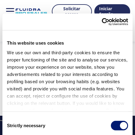
Solicitar
Iniciar
acesso
Sessão
This website uses cookies
Produtos
We use our own and third-party cookies to ensure the
proper functioning of the site and to analyse our services,
improve your experience on our website, show you
advertisements related to your interests according to
Mostrar filtros
profiling based on your browsing habits (e.g. websites
Filtros aplicados:
visited) and provide you with social media features. You
Limpar tudo
can accept, reject or configure the use of cookies by
Não foram encontrados resultados para a sua
clicking on the relevant button. If you would like to know
pesquisa.
more about the use of cookies, please see our Cookie
Policy.
Consent
Strictly necessary
Selection