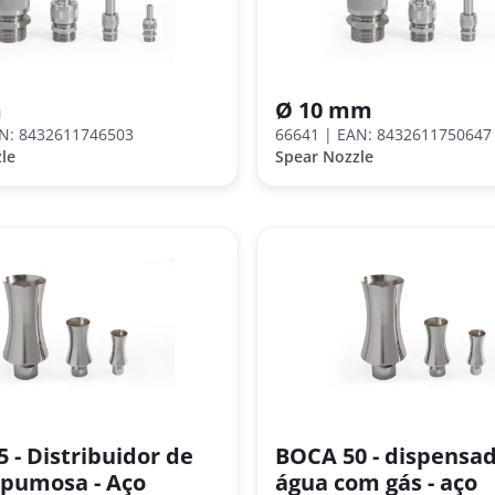
m
Ø 10 mm
N: 8432611746503
66641
| EAN: 8432611750647
le
Spear Nozzle
 - Distribuidor de
BOCA 50 - dispensa
spumosa - Aço
água com gás - aço