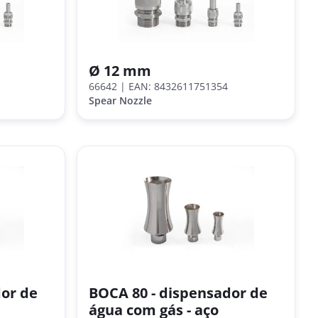
Ø 12 mm
66642
| EAN: 8432611751354
Spear Nozzle
dor de
BOCA 80 - dispensador de
água com gás - aço