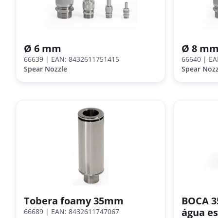
Ø 6 mm
Ø 8 m
66639
| EAN: 8432611751415
66640
| EA
Spear Nozzle
Spear Nozz
Tobera foamy 35mm
BOCA 35
água e
66689
| EAN: 8432611747067