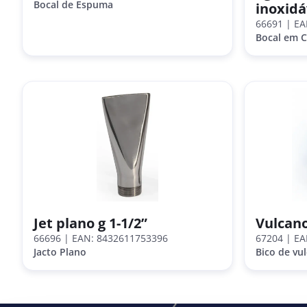
Bocal de Espuma
inoxidá
66691
| EA
Bocal em C
Jet plano g 1-1/2”
Vulcano
66696
| EAN: 8432611753396
67204
| EA
Jacto Plano
Bico de vu