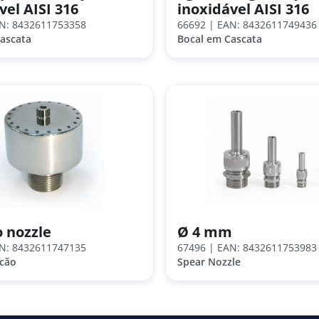
vel AISI 316
inoxidável AISI 316
N: 8432611753358
66692
| EAN: 8432611749436
ascata
Bocal em Cascata
 nozzle
Ø 4 mm
N: 8432611747135
67496
| EAN: 8432611753983
lcão
Spear Nozzle