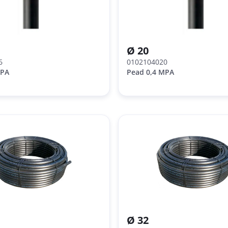
Ø 20
6
0102104020
MPA
Pead 0,4 MPA
Ø 32