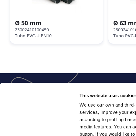
Ø 50 mm
Ø 63 
23002410100450
230024101
Tubo PVC-U PN10
Tubo PVC-
This website uses cookie
We use our own and third-p
Você está na Fluidra PRO: seu espaço
services, improve your exp
digital, onde pode comprar tudo o que
according to profiling base
precisa com suas condições comerciais.
Verifique os estoques e a documentação
media features. You can ac
do produto, gerencie seus pedidos e
button. If you would like 
faturas, verifique o status das entregas e