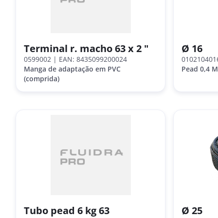
Terminal r. macho 63 x 2 "
Ø 16
0599002
| EAN: 8435099200024
010210401
Manga de adaptação em PVC
Pead 0,4 
(comprida)
Tubo pead 6 kg 63
Ø 25