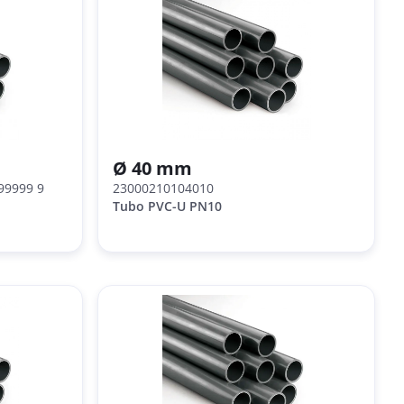
Ø 40 mm
99999 9
23000210104010
Tubo PVC-U PN10