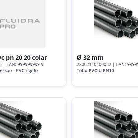
c pn 20 20 colar
Ø 32 mm
0
| EAN: 999999999 9
22002110100032
| EAN: 9999
essão - PVC rígido
Tubo PVC-U PN10