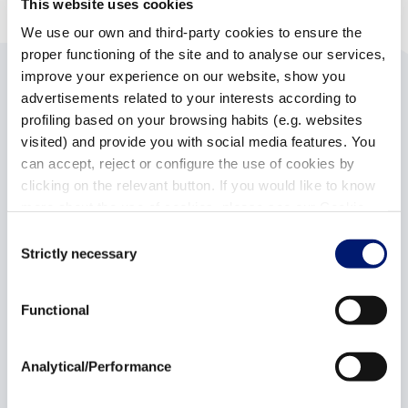
This website uses cookies
We use our own and third-party cookies to ensure the
proper functioning of the site and to analyse our services,
improve your experience on our website, show you
advertisements related to your interests according to
Productos destacados
profiling based on your browsing habits (e.g. websites
visited) and provide you with social media features. You
can accept, reject or configure the use of cookies by
clicking on the relevant button. If you would like to know
more about the use of cookies, please see our Cookie
Policy.
Consent
Strictly necessary
Selection
Functional
Verdon VS 200
Filtro
75362
76341
Analytical/Performance