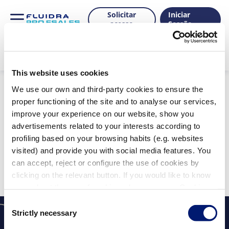
Solicitar
Iniciar
acesso
Sessão
This website uses cookies
Produtos
We use our own and third-party cookies to ensure the
proper functioning of the site and to analyse our services,
improve your experience on our website, show you
advertisements related to your interests according to
Mostrar filtros
profiling based on your browsing habits (e.g. websites
Filtros aplicados:
visited) and provide you with social media features. You
Limpar tudo
can accept, reject or configure the use of cookies by
Não foram encontrados resultados para a sua
clicking on the relevant button. If you would like to know
pesquisa.
more about the use of cookies, please see our Cookie
Policy.
Consent
Strictly necessary
Selection