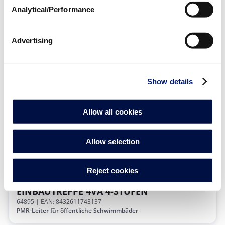
Analytical/Performance
Advertising
EINBAUTREPPE V4A 3-STUFEN
64894
| EAN: 8432611743120
PMR-Leiter für öffentliche Schwimmbäder
Show details
Allow all cookies
Allow selection
Reject cookies
EINBAUTREPPE 4VA 4-STUFEN
64895
| EAN: 8432611743137
PMR-Leiter für öffentliche Schwimmbäder