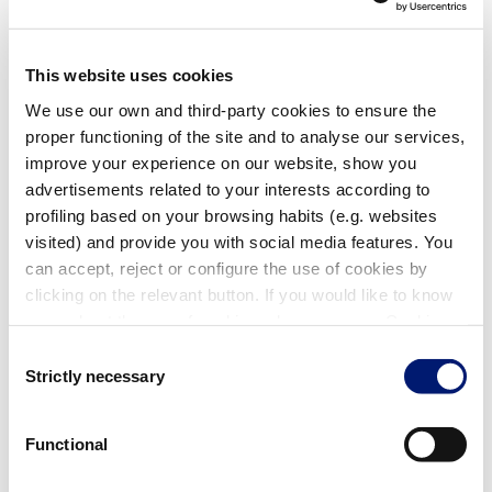
This website uses cookies
We use our own and third-party cookies to ensure the
proper functioning of the site and to analyse our services,
improve your experience on our website, show you
advertisements related to your interests according to
profiling based on your browsing habits (e.g. websites
visited) and provide you with social media features. You
Unterer Teil der Treppe 3 bis 4 Stufen
can accept, reject or configure the use of cookies by
08092
| EAN: 8420382501582
clicking on the relevant button. If you would like to know
Geteilte Leiter – untere Hälfte
more about the use of cookies, please see our Cookie
Policy.
Consent
Strictly necessary
Selection
Functional