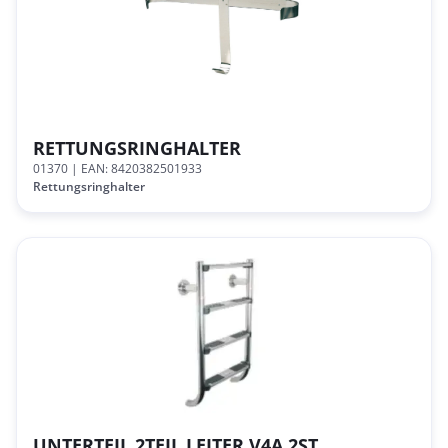
RETTUNGSRINGHALTER
01370
| EAN: 8420382501933
Rettungsringhalter
UNTERTEIL 2TEIL.LEITER V4A 2ST