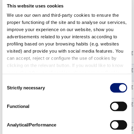
** ausgenommen Artikel mit Angabe Frachtpauschale,
This website uses cookies
Sperrgut, Gefahrgut und Übergewicht (siehe
We use our own and third-party cookies to ensure the
Zuschläge)
proper functioning of the site and to analyse our services,
improve your experience on our website, show you
Zuschläge
advertisements related to your interests according to
profiling based on your browsing habits (e.g. websites
visited) and provide you with social media features. You
Telefonisches Avis
20,00 €
can accept, reject or configure the use of cookies by
clicking on the relevant button. If you would like to know
Sperrgut-Zuschlag
45,00 €
more about the use of cookies, please see our Cookie
Policy.
Consent
Gefahrgut-Zuschlag
35,00 €
Strictly necessary
Selection
Direktversand-Zuschlag ab 150,00 €
18,75 €
Functional
Warenwert
Analytical/Performance
Gewichtszuschlag ab 500 kg Gesamtgewicht
95,00 €