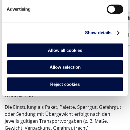
je Sendung
Advertising
Expresslieferung
auf Anf
Show details
Lieferungen außerhalb Deutschlands
Auf Anf
Allow all cookies
Maßgeblich für die Berechnung ist der Warenwert
netto je Auftrag.
Allow selection
Frachtfrei-Grenzen gelten nicht für als Sperrgut oder
Gefahrgut eingestufte Artikel sowie für Sendungen mit
Reject cookies
Übergewicht; hierfür fallen die jeweiligen Zuschläge
zusätzlich an.
Die Einstufung als Paket, Palette, Sperrgut, Gefahrgut
oder Sendung mit Übergewicht erfolgt nach den
jeweils gültigen Transportvorgaben (z. B. Maße,
Gewicht, Verpackung, Gefahrgutrecht).