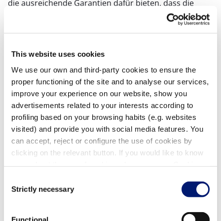
die ausreichende Garantien dafür bieten, dass die
Verarbeitung die Anforderungen der Europäischen
Datenschutzverordnung erfüllt, sowie Zertifizierungen
Dritter, u.a.
This website uses cookies
Dauer der Verarbeitung und Speicherfrist
We use our own and third-party cookies to ensure the
Bei Fluidra verpflichten wir uns, die
proper functioning of the site and to analyse our services,
personenbezogenen Daten nur so lange zu
improve your experience on our website, show you
verarbeiten, wie sie tatsächlich benötigt werden, damit
advertisements related to your interests according to
wir Ihnen einen hochwertigen Service anbieten
profiling based on your browsing habits (e.g. websites
können. Daher unternehmen wir alle erforderlichen
visited) and provide you with social media features. You
und angemessenen Anstrengungen, um die Dauer der
can accept, reject or configure the use of cookies by
Verarbeitung und die Speicherfrist der
clicking on the relevant button. If you would like to know
personenbezogenen Daten zu minimieren.
more about the use of cookies, please see our Cookie
Policy.
In diesem Sinn informieren wir Sie im vierten Abschnitt
Consent
Strictly necessary
dieser Richtlinie über die vorgesehene
Selection
Verarbeitungsfrist und/oder Speicherfrist für Ihre
personenbezogenen Daten.
Functional